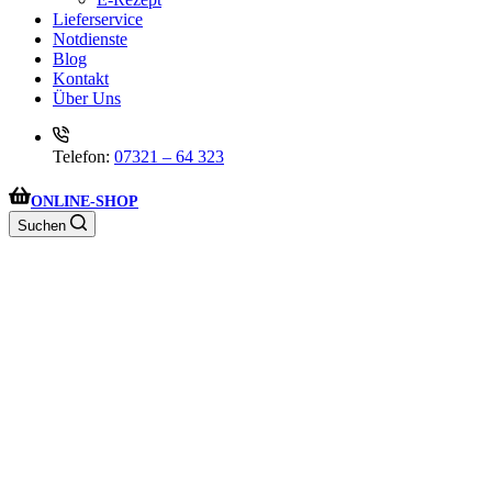
Lieferservice
Notdienste
Blog
Kontakt
Über Uns
Telefon:
07321 – 64 323
ONLINE-SHOP
Suchen
Wir haben aktuell geschlossen. Wir sind aber am Freitag wieder um
8:30 Uhr für Sie da!