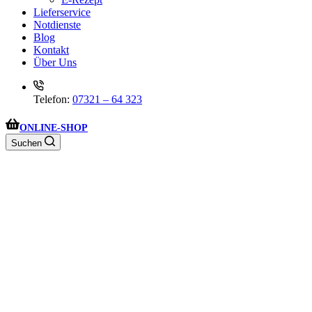
Lieferservice
Notdienste
Blog
Kontakt
Über Uns
Telefon:
07321 – 64 323
ONLINE-SHOP
Suchen
Wir haben aktuell geschlossen. Wir sind aber am Montag wieder um
8:30 Uhr für Sie da!